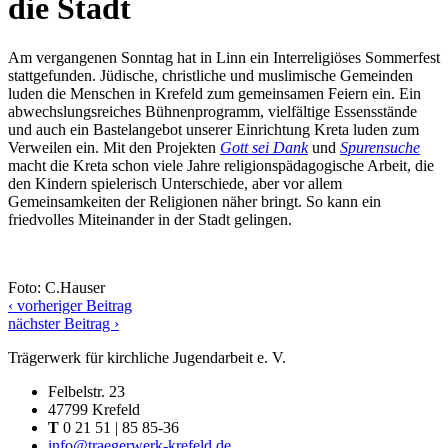
die Stadt
Am vergangenen Sonntag hat in Linn ein Interreligiöses Sommerfest
stattgefunden. Jüdische, christliche und muslimische Gemeinden
luden die Menschen in Krefeld zum gemeinsamen Feiern ein. Ein
abwechslungsreiches Bühnenprogramm, vielfältige Essensstände
und auch ein Bastelangebot unserer Einrichtung Kreta luden zum
Verweilen ein. Mit den Projekten
Gott sei Dank
und
Spurensuche
macht die Kreta schon viele Jahre religionspädagogische Arbeit, die
den Kindern spielerisch Unterschiede, aber vor allem
Gemeinsamkeiten der Religionen näher bringt. So kann ein
friedvolles Miteinander in der Stadt gelingen.
Foto: C.Hauser
‹ vorheriger Beitrag
nächster Beitrag ›
Trägerwerk für kirchliche Jugendarbeit e. V.
Felbelstr. 23
47799 Krefeld
T
0 21 51 | 85 85-36
info@traegerwerk-krefeld.de