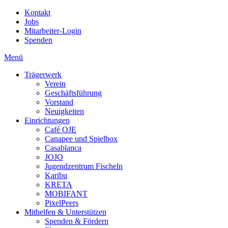
Kontakt
Jobs
Mitarbeiter-Login
Spenden
Menü
Trägerwerk
Verein
Geschäftsführung
Vorstand
Neuigkeiten
Einrichtungen
Café OJE
Canapee und Spielbox
Casablanca
JOJO
Jugendzentrum Fischeln
Karibu
KRETA
MOBIFANT
PixelPeers
Mithelfen & Unterstützen
Spenden & Fördern