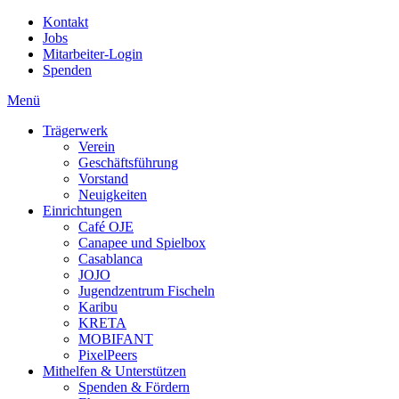
Kontakt
Jobs
Mitarbeiter-Login
Spenden
Menü
Trägerwerk
Verein
Geschäftsführung
Vorstand
Neuigkeiten
Einrichtungen
Café OJE
Canapee und Spielbox
Casablanca
JOJO
Jugendzentrum Fischeln
Karibu
KRETA
MOBIFANT
PixelPeers
Mithelfen & Unterstützen
Spenden & Fördern