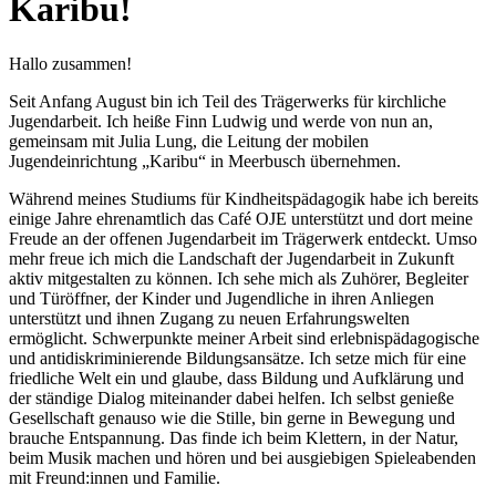
Karibu!
Hallo zusammen!
Seit Anfang August bin ich Teil des Trägerwerks für kirchliche
Jugendarbeit. Ich heiße Finn Ludwig und werde von nun an,
gemeinsam mit Julia Lung, die Leitung der mobilen
Jugendeinrichtung „Karibu“ in Meerbusch übernehmen.
Während meines Studiums für Kindheitspädagogik habe ich bereits
einige Jahre ehrenamtlich das Café OJE unterstützt und dort meine
Freude an der offenen Jugendarbeit im Trägerwerk entdeckt. Umso
mehr freue ich mich die Landschaft der Jugendarbeit in Zukunft
aktiv mitgestalten zu können. Ich sehe mich als Zuhörer, Begleiter
und Türöffner, der Kinder und Jugendliche in ihren Anliegen
unterstützt und ihnen Zugang zu neuen Erfahrungswelten
ermöglicht. Schwerpunkte meiner Arbeit sind erlebnispädagogische
und antidiskriminierende Bildungsansätze. Ich setze mich für eine
friedliche Welt ein und glaube, dass Bildung und Aufklärung und
der ständige Dialog miteinander dabei helfen. Ich selbst genieße
Gesellschaft genauso wie die Stille, bin gerne in Bewegung und
brauche Entspannung. Das finde ich beim Klettern, in der Natur,
beim Musik machen und hören und bei ausgiebigen Spieleabenden
mit Freund:innen und Familie.