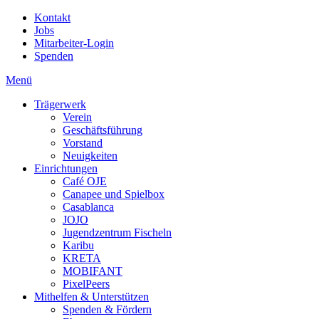
Kontakt
Jobs
Mitarbeiter-Login
Spenden
Menü
Trägerwerk
Verein
Geschäftsführung
Vorstand
Neuigkeiten
Einrichtungen
Café OJE
Canapee und Spielbox
Casablanca
JOJO
Jugendzentrum Fischeln
Karibu
KRETA
MOBIFANT
PixelPeers
Mithelfen & Unterstützen
Spenden & Fördern