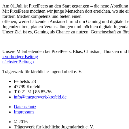
Am 01.Juli ist PixelPeers an den Start gegangen – die neue Abteilun
Mit PixelPeers möchten wir junge Menschen dort erreichen, wo sie ei
fördern Medienkompetenz und bieten einen
offenen, wertschätzenden Austausch rund um Gaming und digitale Le
Jugendzentren, planen Veranstaltungen und möchten digitale Jugendarbe
Unser Ziel ist es, Gaming als Chance zu nutzen, Gemeinschaft zu för
Unsere Mitarbeitenden bei PixelPeers: Elias, Christian, Thorsten und
‹ vorheriger Beitrag
nächster Beitrag ›
Trägerwerk für kirchliche Jugendarbeit e. V.
Felbelstr. 23
47799 Krefeld
T
0 21 51 | 85 85-36
info@traegerwerk-krefeld.de
Datenschutz
Impressum
© 2016
Trägerwerk für kirchliche Jugendarbeit e. V.