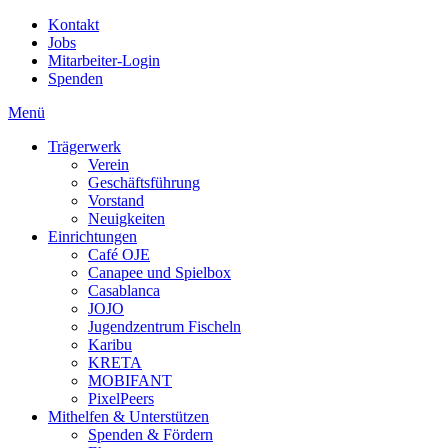
Kontakt
Jobs
Mitarbeiter-Login
Spenden
Menü
Trägerwerk
Verein
Geschäftsführung
Vorstand
Neuigkeiten
Einrichtungen
Café OJE
Canapee und Spielbox
Casablanca
JOJO
Jugendzentrum Fischeln
Karibu
KRETA
MOBIFANT
PixelPeers
Mithelfen & Unterstützen
Spenden & Fördern