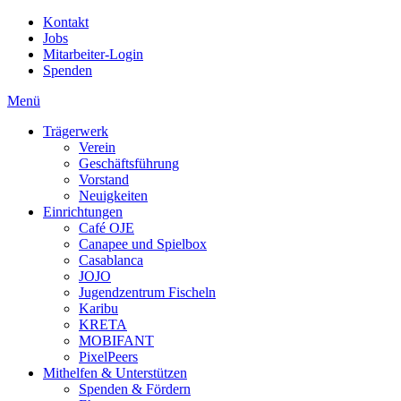
Kontakt
Jobs
Mitarbeiter-Login
Spenden
Menü
Trägerwerk
Verein
Geschäftsführung
Vorstand
Neuigkeiten
Einrichtungen
Café OJE
Canapee und Spielbox
Casablanca
JOJO
Jugendzentrum Fischeln
Karibu
KRETA
MOBIFANT
PixelPeers
Mithelfen & Unterstützen
Spenden & Fördern