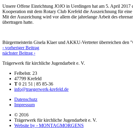
Unsere Offene Einrichtung JOJO in Uerdingen hat am 5. April 2017 d
Kooperation mit dem Rotary Club Krefeld die Auszeichnung für eine be
Mit der Auszeichung wird vor allem die jahrelange Arbeit des ehrena
übertragen hatte.
Bürgermeisterin Gisela Klaer und AKKU-Vertreter überreichen den "O
‹ vorheriger Beitrag
nächster Beitrag ›
Trägerwerk für kirchliche Jugendarbeit e. V.
Felbelstr. 23
47799 Krefeld
T
0 21 51 | 85 85-36
info@traegerwerk-krefeld.de
Datenschutz
Impressum
© 2016
Trägerwerk für kirchliche Jugendarbeit e. V.
Website by › MONTAGMORGENS