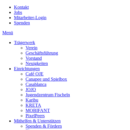
Kontakt
Jobs
Mitarbeiter-Login
Spenden
Menü
Trägerwerk
Verein
Geschäftsführung
Vorstand
Neuigkeiten
Einrichtungen
Café OJE
Canapee und Spielbox
Casablanca
JOJO
Jugendzentrum Fischeln
Karibu
KRETA
MOBIFANT
PixelPeers
Mithelfen & Unterstützen
Spenden & Fördern