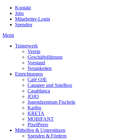
Kontakt
Jobs
Mitarbeiter-Login
Spenden
Menü
Trägerwerk
Verein
Geschäftsführung
Vorstand
Neuigkeiten
Einrichtungen
Café OJE
Canapee und Spielbox
Casablanca
JOJO
Jugendzentrum Fischeln
Karibu
KRETA
MOBIFANT
PixelPeers
Mithelfen & Unterstützen
Spenden & Fördern