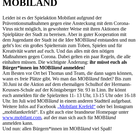
MOBILAND
Leider ist es der Spielaktion Mobifant aufgrund der
Präventionsmaßnahmen gegen eine Ansteckung mit dem Corona-
Virus nicht möglich, in gewohnter Weise mit ihren Aktionen die
Spielplätze der Stadt zu bereisen. Aber in guter Kooperation mit
dem Jugendamt der Stadt ist die Idee MOBI
land
entstanden und nun
geht’s los: ein großes Spielterrain zum Toben, Spielen und für
Kreativität wartet auf euch. Und das alles mit den nötigen
Maßnahmen gegen Corona. Dabei gelten ein paar Regeln, die alle
einhalten müssen. Die wichtigste Änderung:
ihr müsst euch als
Bürger*innen im MOBI
land
anmelden!
Am Besten vor Ort bei Thomas und Team, die dann sagen können,
wann es freie Plätze gibt. Wo man das MOBI
land
findet? Bis zum
30.Juni ist die Aktion auf dem ehemaligen Schulhof der Hermann-
Keussen-Schule auf der Königsberger Str. 93 in Linn. Ihr könnt
euch anmelden für die Spielzeiten 11- 13 Uhr, 13-15 Uhr oder 16-18
Uhr. Im Juli wird MOBI
land
in einem anderen Stadtteil aufgebaut.
Weitere Infos auf Facebook
„Mobifant Krefeld“
oder bei Instagram
„mobifantkrefeld“. Es gibt auch eine brandneue Homepage unter
www.mobifant.com
, auf der man sich auch für MOBI
land
anmelden kann.
Und nun: allen Bürgern*innen im MOBI
land
viel Spaß!