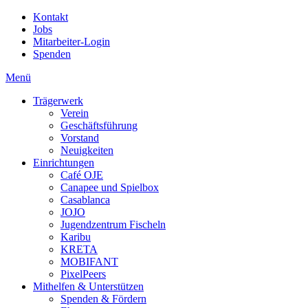
Kontakt
Jobs
Mitarbeiter-Login
Spenden
Menü
Trägerwerk
Verein
Geschäftsführung
Vorstand
Neuigkeiten
Einrichtungen
Café OJE
Canapee und Spielbox
Casablanca
JOJO
Jugendzentrum Fischeln
Karibu
KRETA
MOBIFANT
PixelPeers
Mithelfen & Unterstützen
Spenden & Fördern