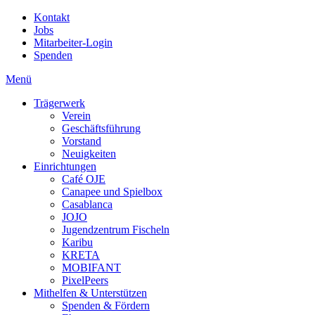
Kontakt
Jobs
Mitarbeiter-Login
Spenden
Menü
Trägerwerk
Verein
Geschäftsführung
Vorstand
Neuigkeiten
Einrichtungen
Café OJE
Canapee und Spielbox
Casablanca
JOJO
Jugendzentrum Fischeln
Karibu
KRETA
MOBIFANT
PixelPeers
Mithelfen & Unterstützen
Spenden & Fördern