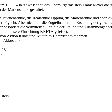
zum 11.11. – in Anwesenheit des Oberbürgermeisters Frank Meyer die 
der Marienschule gestaltet.
e Buchenschule, die Realschule Oppum, die Marienschule und eben die
ermöglicht. Aber nicht nur die Zugteilnahme mit Erstellung der großen
 besonders die vermittelten Gefühle der Freude und Zusammengehörigk
e durch unsere Einrichtung KRETA geleistet.
e von
A
ktion
K
unst und
K
ultur im
U
nterricht mitnehmen.
en Akkus 2.0.
hung:
n/
isters