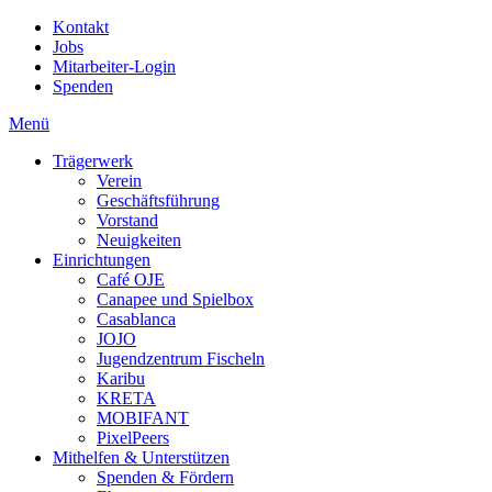
Kontakt
Jobs
Mitarbeiter-Login
Spenden
Menü
Trägerwerk
Verein
Geschäftsführung
Vorstand
Neuigkeiten
Einrichtungen
Café OJE
Canapee und Spielbox
Casablanca
JOJO
Jugendzentrum Fischeln
Karibu
KRETA
MOBIFANT
PixelPeers
Mithelfen & Unterstützen
Spenden & Fördern