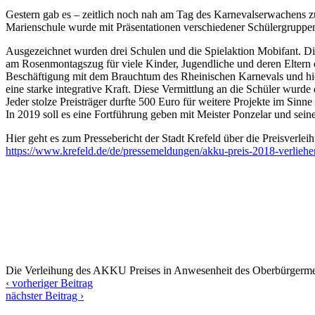
Gestern gab es – zeitlich noch nah am Tag des Karnevalserwachens 
Marienschule wurde mit Präsentationen verschiedener Schülergruppen 
Ausgezeichnet wurden drei Schulen und die Spielaktion Mobifant. Di
am Rosenmontagszug für viele Kinder, Jugendliche und deren Eltern 
Beschäftigung mit dem Brauchtum des Rheinischen Karnevals und hier
eine starke integrative Kraft. Diese Vermittlung an die Schüler wurd
Jeder stolze Preisträger durfte 500 Euro für weitere Projekte im Sinn
In 2019 soll es eine Fortführung geben mit Meister Ponzelar und sein
Hier geht es zum Pressebericht der Stadt Krefeld über die Preisverlei
https://www.krefeld.de/de/pressemeldungen/akku-preis-2018-verliehe
Die Verleihung des AKKU Preises in Anwesenheit des Oberbürgerme
‹ vorheriger Beitrag
nächster Beitrag ›